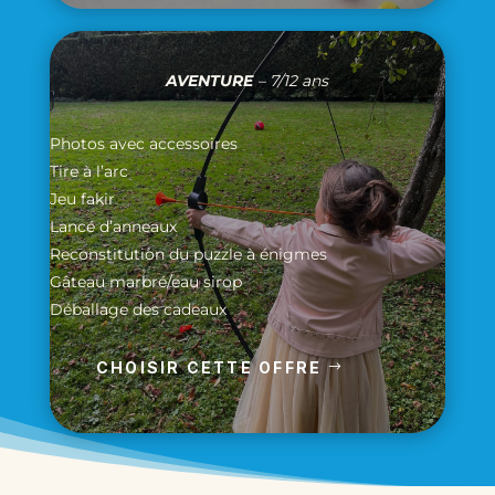
AVENTURE
– 7/12 ans
Photos avec accessoires
Tire à l’arc
Jeu fakir
Lancé d’anneaux
Reconstitution du puzzle à énigmes
Gâteau marbré/eau sirop
Déballage des cadeaux
CHOISIR CETTE OFFRE