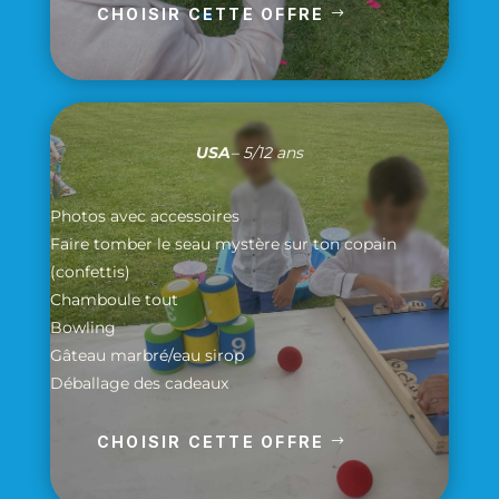
CHOISIR CETTE OFFRE
USA
– 5/12 ans
Photos avec accessoires
Faire tomber le seau mystère sur ton copain
(confettis)
Chamboule tout
Bowling
Gâteau marbré/eau sirop
Déballage des cadeaux
CHOISIR CETTE OFFRE