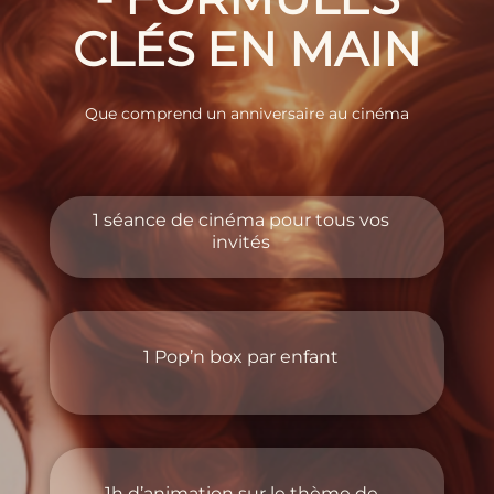
CLÉS EN MAIN
Que comprend un anniversaire au cinéma
1 séance de cinéma pour tous vos
invités
1 Pop’n box par enfant
1h d’animation sur le thème de